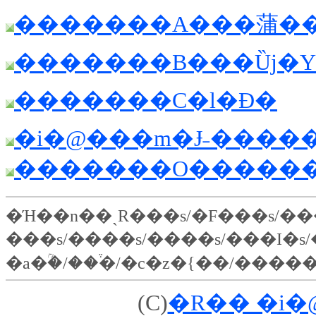
�������A���蒲�
�������B���Ȕj�Y
�������C�l�Đ�
�������O������
�Ή��n��ˎR���s/�F���s/���
���s/����s/����s/���I�s
�a�ؒ�/��֒�/�c�z�{��/���
(C)
�R�� �i�