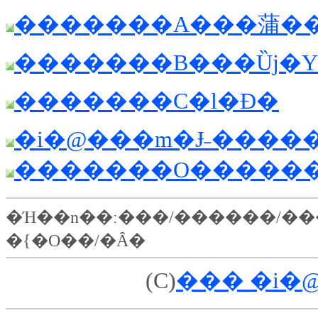
�������A���蒲�
�������B���Ȕj�Y
�������C�l�Đ�
�������O������
�Ή��n��ː���/������/��
�{�O��/�Ȃ�
(C)
��� �i�